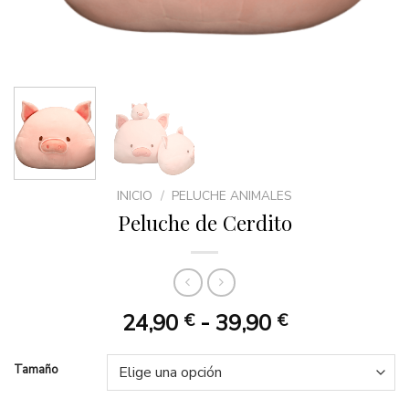
INICIO
/
PELUCHE ANIMALES
Peluche de Cerdito
Rango
24,90
-
39,90
€
€
de
precios:
Tamaño
desde