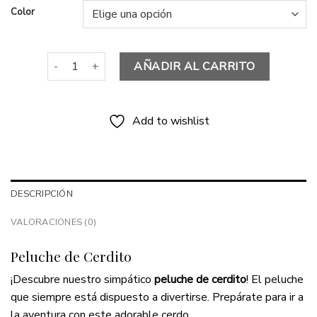
24,90 €
Color
hasta
39,90 €
Peluche de Cerdito cantidad
AÑADIR AL CARRITO
Add to wishlist
DESCRIPCIÓN
VALORACIONES (0)
Peluche de Cerdito
¡Descubre nuestro simpático
peluche de cerdito
! El peluche
que siempre está dispuesto a divertirse. Prepárate para ir a
la aventura con este adorable cerdo.